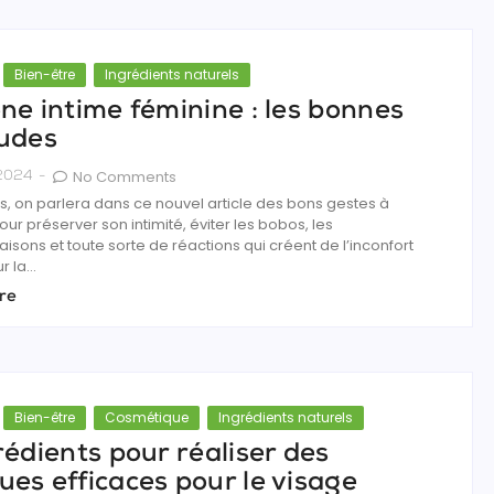
Bien-être
Ingrédients naturels
ne intime féminine : les bonnes
udes
No Comments
 2024
-
 on parlera dans ce nouvel article des bons gestes à
ur préserver son intimité, éviter les bobos, les
ons et toute sorte de réactions qui créent de l’inconfort
 la...
re
Bien-être
Cosmétique
Ingrédients naturels
rédients pour réaliser des
es efficaces pour le visage