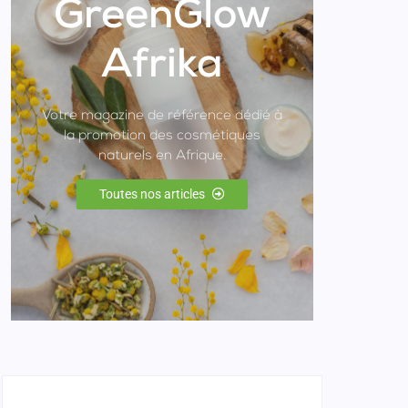
GreenGlow
Afrika
Votre magazine de référence dédié à
la promotion des cosmétiques
naturels en Afrique.
Toutes nos articles