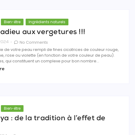
Bien-être
Ingrédients naturels
 adieu aux vergetures !!!
No Comments
 2024
-
ie de votre peau rempli de fines cicatrices de couleur rouge,
ne, rose ou violette (en fonction de votre couleur de peau).
es, qui constituent un complexe pour bon nombre...
re
Bien-être
a : de la tradition à l’effet de