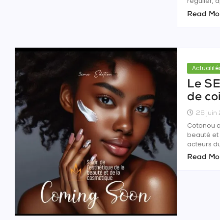
régulier, 
Read Mo
Actualit
Le SE
de co
26 juin
Cotonou ac
beauté et
acteurs du
Read Mo