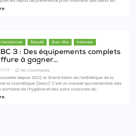
après les repas de préférence pour maintenir des dents en...
re
és tendances
Beauté
Bien-être
Interview
BC 3 : Des équipements complets
iffure à gagner…
No Comments
 2024
-
cueille depuis 2022, le Grand Salon de l’esthétique de la
 de la cosmétique (Sebc). C’est un creuset qui rassemble des
 domaine de l’hygiène et des soins corporels du...
re