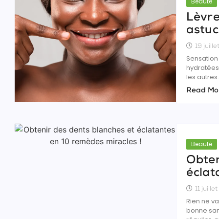
Beauté
Lèvre
astuc
19 juill
Sensation 
hydratées
les autres.
Read Mo
Beauté
Obten
éclat
11 juill
Rien ne va
bonne san