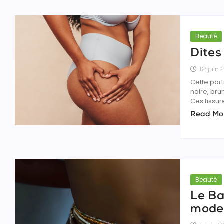
Beauté
Dites
12 juin
Cette part
noire, bru
Ces fissur
Read Mo
Beauté
Le Bay
mode