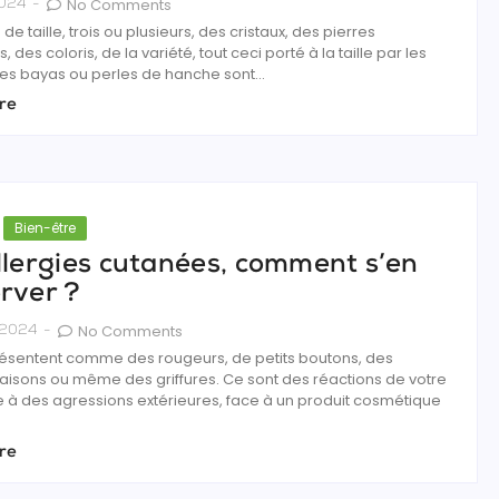
No Comments
2024
-
de taille, trois ou plusieurs, des cristaux, des pierres
 des coloris, de la variété, tout ceci porté à la taille par les
es bayas ou perles de hanche sont...
re
Bien-être
llergies cutanées, comment s’en
rver ?
No Comments
 2024
-
présentent comme des rougeurs, de petits boutons, des
sons ou même des griffures. Ce sont des réactions de votre
e à des agressions extérieures, face à un produit cosmétique
re