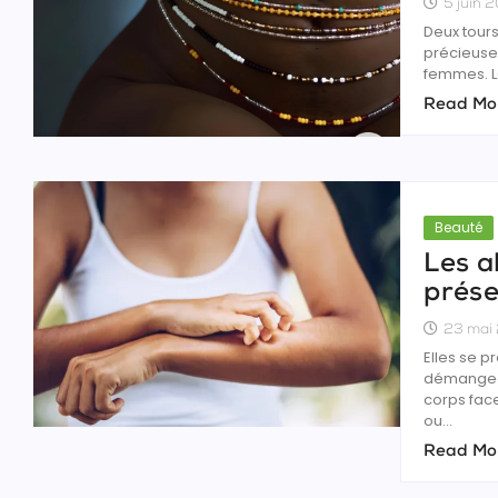
5 juin 
Deux tours 
précieuses,
femmes. L
Read Mo
Beauté
Les a
prése
23 mai
Elles se 
démangeai
corps fac
ou...
Read Mo