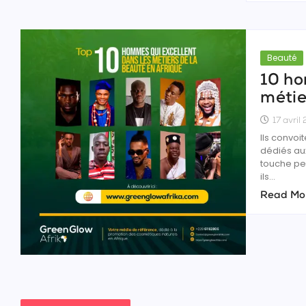
Beauté
10 ho
métie
17 avri
Ils convoi
dédiés aux
touche pe
ils...
Read Mo