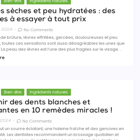
Bien-être
Ingrédients naturels
s sèches et peu hydratées : des
es à essayer à tout prix
No Comments
et 2024
-
de brûlure, lèvres effritées, gercées, douloureuses et peu
, toutes ces sensations sont aussi désagréables les unes que
 La peau des lèvres est l’une des plus fragiles sur le visage....
re
Bien-être
Ingrédients naturels
ir des dents blanches et
antes en 10 remèdes miracles !
No Comments
et 2024
-
ut un sourire éclatant, une haleine fraîche et des gencives en
té. Les dentistes recommandent un brossage quotidien et