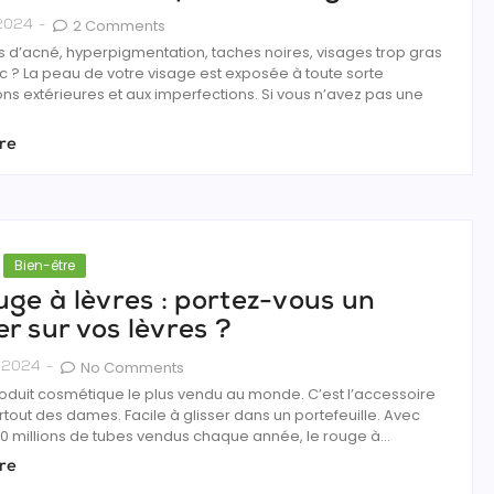
2 Comments
 2024
-
 d’acné, hyperpigmentation, taches noires, visages trop gras
c ? La peau de votre visage est exposée à toute sorte
ns extérieures et aux imperfections. Si vous n’avez pas une
re
Bien-être
uge à lèvres : portez-vous un
r sur vos lèvres ?
No Comments
l 2024
-
roduit cosmétique le plus vendu au monde. C’est l’accessoire
out des dames. Facile à glisser dans un portefeuille. Avec
0 millions de tubes vendus chaque année, le rouge à...
re