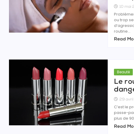
10 mai
Problèmes
ou trop se
d’agressio
routine...
Read Mo
Beauté
Le ro
dange
29 avri
C’est le p
passe-part
plus de 90
Read Mo