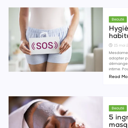
Beauté
Hygiè
habit
15 mai
Mesdames,
adopter po
démangeais
intime. Pour
Read Mo
Beauté
5 ing
masqu