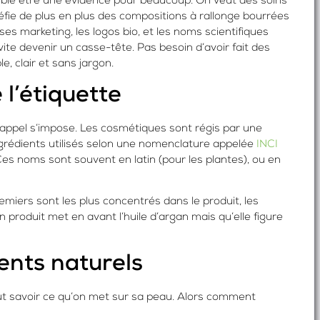
mble être une évidence pour beaucoup. On veut des soins
fie de plus en plus des compositions à rallonge bourrées
es marketing, les logos bio, et les noms scientifiques
ite devenir un casse-tête. Pas besoin d’avoir fait des
e, clair et sans jargon.
l’étiquette
 rappel s’impose. Les cosmétiques sont régis par une
ingrédients utilisés selon une nomenclature appelée
INCI
es noms sont souvent en latin (pour les plantes), ou en
remiers sont les plus concentrés dans le produit, les
un produit met en avant l’huile d’argan mais qu’elle figure
ients naturels
ut savoir ce qu’on met sur sa peau. Alors comment