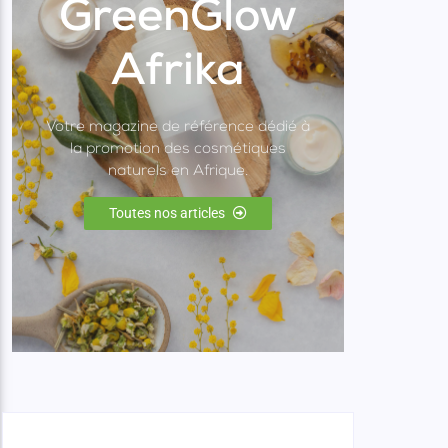
GreenGlow
Afrika
Votre magazine de référence dédié à
la promotion des cosmétiques
naturels en Afrique.
Toutes nos articles