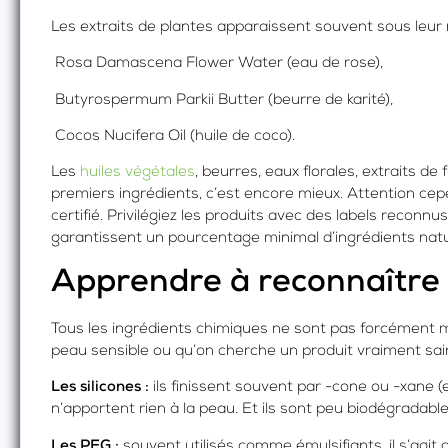
Les extraits de plantes apparaissent souvent sous leur no
Rosa Damascena Flower Water (eau de rose),
Butyrospermum Parkii Butter (beurre de karité),
Cocos Nucifera Oil (huile de coco).
Les
huiles végétales
, beurres, eaux florales, extraits de
premiers ingrédients, c’est encore mieux. Attention cepen
certifié. Privilégiez les produits avec des labels reco
garantissent un pourcentage minimal d’ingrédients natur
Apprendre à reconnaître l
Tous les ingrédients chimiques ne sont pas forcément mau
peau sensible ou qu’on cherche un produit vraiment sain.
Les silicones :
ils finissent souvent par -cone ou -xane (
n’apportent rien à la peau. Et ils sont peu biodégradable
Les PEG :
souvent utilisés comme émulsifiants, il s’agit 