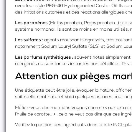
avec leur sigle PEG-40 Hydrogenated Castor Oil. Ils so
des irritations cutanées et des réactions allergiques c
Les parabènes
(Methylparaben, Propylparaben…) : ce s
système hormonal. Ils sont de moins en moins utilisés, 
Les sulfates :
agents moussants agressifs, très courant
notamment Sodium Lauryl Sulfate (SLS) et Sodium Laur
Les parfums synthétiques :
souvent notés simplement ‘’F
allergènes ou substances irritantes non détaillées. Privi
Attention aux pièges mar
Une étiquette peut être jolie, évoquer la nature, affich
soit réellement naturel. Voici quelques astuces pour ne
Méfiez-vous des mentions vagues comme « aux extraits de p
l’huile de carotte… » : cela ne veut pas dire que ces ingr
Vérifiez la position des ingrédients dans la liste INCI : p