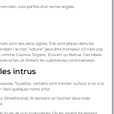
m latin, suivi parfois d’un terme anglais :
 fruits sont des bons signes. S’ils sont placés dans les
dant ! le mot ‘’naturel’’ peut être trompeur s’il n’est pas
nnus comme Cosmos Organic, Ecocert ou Natrue. Ces labels
els et bio, et limitent les substances controversées.
es intrus
vais. Toutefois, certains sont à éviter, surtout si on a la
 Voici quelques noms à fuir :
ex. Dimethicone). Ils donnent un toucher doux mais
s.
de l’huile de ricin hydrogénée. On les repère facilement