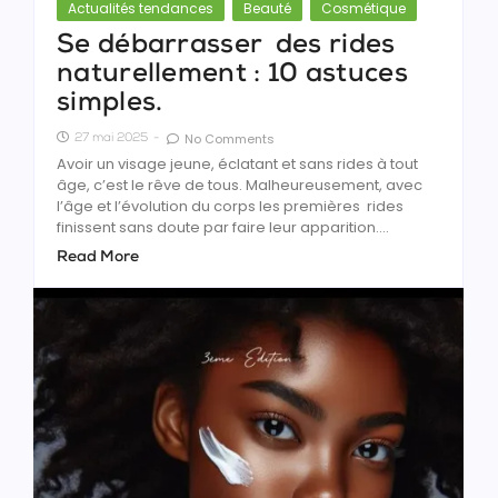
Actualités tendances
Beauté
Cosmétique
Se débarrasser des rides
naturellement : 10 astuces
simples.
No Comments
27 mai 2025
-
Avoir un visage jeune, éclatant et sans rides à tout
âge, c’est le rêve de tous. Malheureusement, avec
l’âge et l’évolution du corps les premières rides
finissent sans doute par faire leur apparition....
Read More