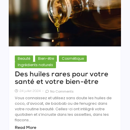
Beauté
Bien-être
Cosmétique
Ingrédients naturels
Des huiles rares pour votre
santé et votre bien-être
No Comments
24 juillet 2024
-
Vous connaissez et utilisez sans doute les huiles de
coco, d’avocat, de baobab ou de fenugrec dans
votre routine beauté. Celles-ci ont intégré votre
quotidien et s’incruste dans les assiettes, dans les
flacons...
Read More