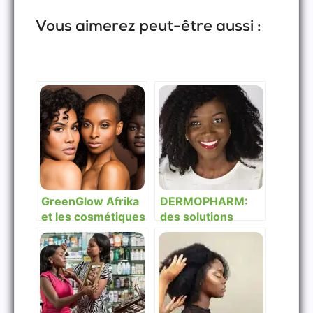
Vous aimerez peut-être aussi :
GreenGlow Afrika
DERMOPHARM:
et les cosmétiques
des solutions
africains
dermo-
cosmétiques pour
la santé de votre
peau