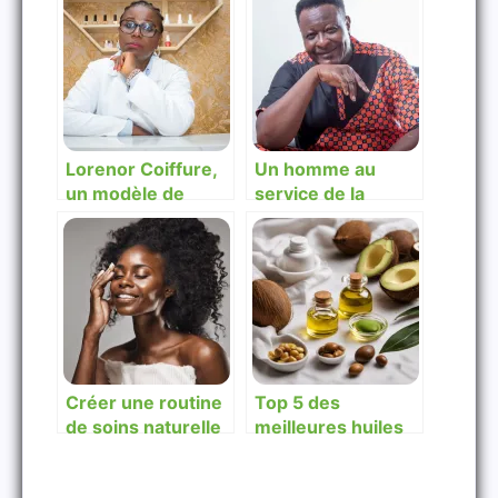
Lorenor Coiffure,
Un homme au
un modèle de
service de la
réussite bâti sur
beauté et du bien-
l’ambition et la
être féminin
volonté!
Créer une routine
Top 5 des
de soins naturelle
meilleures huiles
adaptée à votre
végétales bio pour
peau en 9 étapes
des cheveux sains