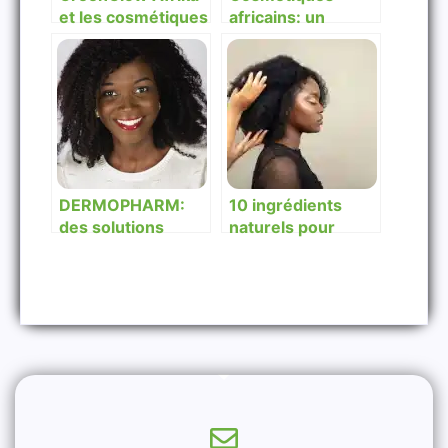
et les cosmétiques
africains: un
africains
marché à fort
potentiel et pas
assez exploité
DERMOPHARM:
10 ingrédients
des solutions
naturels pour
dermo-
stimuler la
cosmétiques pour
croissance des
la santé de votre
cheveux
peau